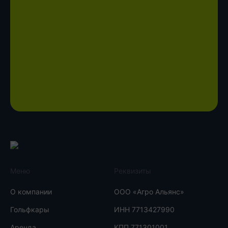
Меню
Реквизиты
О компании
ООО «Агро Альянс»
Гольфкары
ИНН 7713427990
Аренда
КПП 771301001